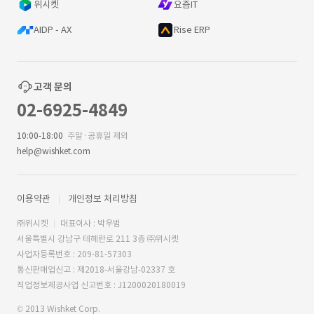
위시켓
요즘IT
AIDP - AX
Rise ERP
고객 문의
02-6925-4849
10:00-18:00
주말·공휴일 제외
help@wishket.com
이용약관
개인정보 처리방침
㈜위시켓
대표이사 : 박우범
서울특별시 강남구 테헤란로 211 3층 ㈜위시켓
사업자등록번호 : 209-81-57303
통신판매업신고 : 제2018-서울강남-02337 호
직업정보제공사업 신고번호 : J1200020180019
© 2013 Wishket Corp.