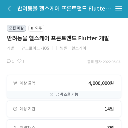
반려동물 헬스케어 프론트앤드 Flutter 개발
모집 마감
외주
📔
반려동물 헬스케어 프론트앤드 Flutter 개발
개발
안드로이드
iOS
병원ㆍ헬스케어
1
1
등록 일자 2022.06.03.
4,000,000원
예상 금액
금액 조율 가능
14일
예상 기간
7명
지원자 수