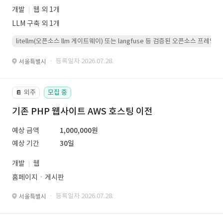
개발
웹 외 1개
LLM 구축 외 1개
litellm(오픈소스 llm 게이트웨이) 또는 langfuse 등 검증된 오픈소스 프
· 등록일자 2026.07.28.
서울특별시
외주
모집 중
📔
기존 PHP 웹사이트 AWS 호스팅 이전
예상 금액
1,000,000원
예상 기간
30일
개발
웹
홈페이지ㆍ게시판
· 등록일자 2026.07.28.
서울특별시