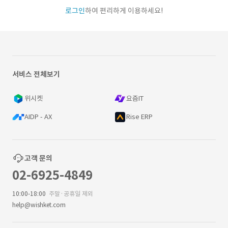
로그인
하여 편리하게 이용하세요!
서비스 전체보기
위시켓
요즘IT
AIDP - AX
Rise ERP
고객 문의
02-6925-4849
10:00-18:00
주말·공휴일 제외
help@wishket.com