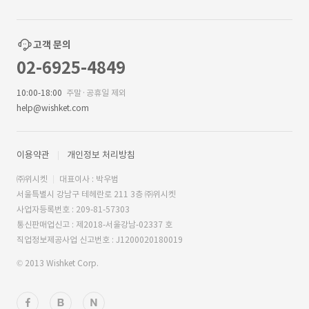
고객 문의
02-6925-4849
10:00-18:00
주말·공휴일 제외
help@wishket.com
이용약관
개인정보 처리방침
㈜위시켓
대표이사 : 박우범
서울특별시 강남구 테헤란로 211 3층 ㈜위시켓
사업자등록번호 : 209-81-57303
통신판매업신고 : 제2018-서울강남-02337 호
직업정보제공사업 신고번호 : J1200020180019
© 2013 Wishket Corp.