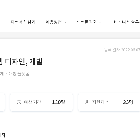
파트너스 찾기
이용방법
포트폴리오
비즈니스 솔루
이용방법
포트폴리오
엔터프라이즈
I
파트너 등급
이용후기
등록 일자 2022.06.07
안심 코드 케어
이용요금
솔루션 마켓
앱 디자인, 개발
고객센터
스토어
개ㆍ매칭 플랫폼
120일
35명
예상 기간
지원자 수
시작