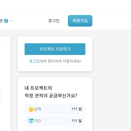
션
로그인
회원가입
유사사례 검색 AI
.
프로젝트 지원하기
‘이런 거’ 만들어본
개발 회사 있어?
로그인
하여 편리하게 이용하세요!
바로가기
내 프로젝트의
적정 견적이 궁금하신가요?
금액
??? 원
기간
??? 일