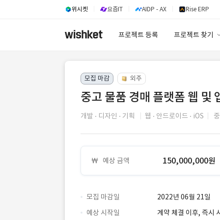
위시켓
요즘IT
AIDP - AX
Rise ERP
프로젝트 등록
프로젝트 찾기
프로젝트 찾기
모집 마감
외주
유사사례 검색 A
중고 물품 경매 플랫폼 웹 및 
개발
디자인
기획
웹
안드로이드
iOS
중
150,000,000원
예상 금액
모집 마감일
2022년 06월 21일
예상 시작일
계약 체결 이후, 즉시 