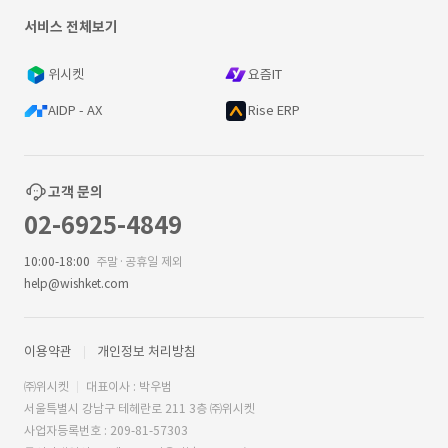
서비스 전체보기
위시켓
요즘IT
AIDP - AX
Rise ERP
고객 문의
02-6925-4849
10:00-18:00
주말·공휴일 제외
help@wishket.com
이용약관
개인정보 처리방침
㈜위시켓
대표이사 : 박우범
서울특별시 강남구 테헤란로 211 3층 ㈜위시켓
사업자등록번호 : 209-81-57303