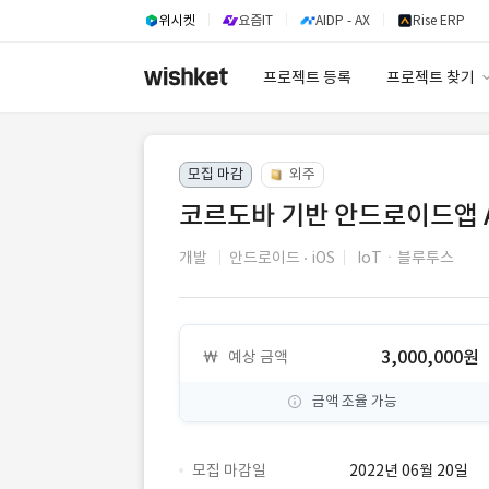
위시켓
요즘IT
AIDP - AX
Rise ERP
프로젝트 등록
프로젝트 찾기
프로젝트 찾기
모집 마감
외주
유사사례 검색 A
코르도바 기반 안드로이드앱 
개발
안드로이드
iOS
IoTㆍ블루투스
3,000,000원
예상 금액
금액 조율 가능
모집 마감일
2022년 06월 20일