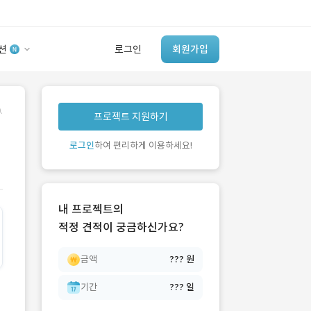
션
로그인
회원가입
유사사례 검색 AI
.
프로젝트 지원하기
‘이런 거’ 만들어본
개발 회사 있어?
로그인
하여 편리하게 이용하세요!
바로가기
내 프로젝트의
적정 견적이 궁금하신가요?
금액
??? 원
기간
??? 일