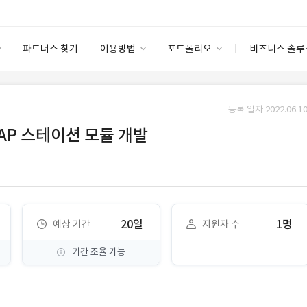
파트너스 찾기
이용방법
포트폴리오
비즈니스 솔루
이용방법
포트폴리오
엔터프라이즈
I
파트너 등급
이용후기
등록 일자 2022.06.10
안심 코드 케어
이용요금
솔루션 마켓
AP 스테이션 모듈 개발
고객센터
스토어
20일
1명
예상 기간
지원자 수
기간 조율 가능