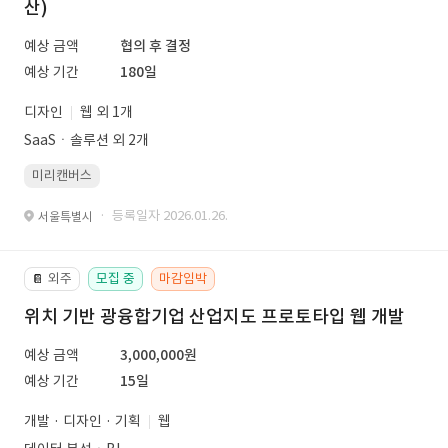
산)
예상 금액
협의 후 결정
예상 기간
180일
디자인
웹 외 1개
SaaSㆍ솔루션 외 2개
미리캔버스
· 등록일자 2026.01.26.
서울특별시
외주
모집 중
마감임박
📔
위치 기반 광융합기업 산업지도 프로토타입 웹 개발
예상 금액
3,000,000원
예상 기간
15일
개발 · 디자인 · 기획
웹