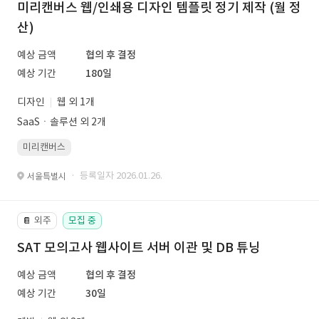
미리캔버스 웹/인쇄용 디자인 템플릿 정기 제작 (월 정
산)
예상 금액
협의 후 결정
예상 기간
180일
디자인
웹 외 1개
SaaSㆍ솔루션 외 2개
미리캔버스
· 등록일자 2026.01.26.
서울특별시
외주
모집 중
📔
SAT 모의고사 웹사이트 서버 이관 및 DB 튜닝
예상 금액
협의 후 결정
예상 기간
30일