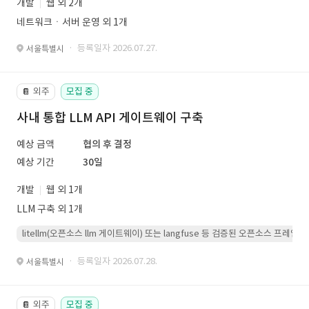
개발
웹 외 2개
네트워크ㆍ서버 운영 외 1개
· 등록일자 2026.07.27.
서울특별시
외주
모집 중
📔
사내 통합 LLM API 게이트웨이 구축
예상 금액
협의 후 결정
예상 기간
30일
개발
웹 외 1개
LLM 구축 외 1개
litellm(오픈소스 llm 게이트웨이) 또는 langfuse 등 검증된 오픈소스 프
· 등록일자 2026.07.28.
서울특별시
외주
모집 중
📔