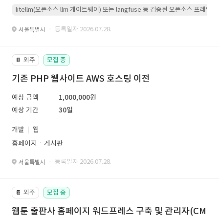
litellm(오픈소스 llm 게이트웨이) 또는 langfuse 등 검증된 오픈소스 프
· 등록일자 2026.07.28.
서울특별시
외주
모집 중
📔
기존 PHP 웹사이트 AWS 호스팅 이전
예상 금액
1,000,000원
예상 기간
30일
개발
웹
홈페이지ㆍ게시판
· 등록일자 2026.07.28.
서울특별시
외주
모집 중
📔
웹툰 출판사 홈페이지 워드프레스 구축 및 관리자(CM