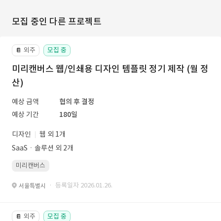
모집 중인 다른 프로젝트
외주
모집 중
📔
미리캔버스 웹/인쇄용 디자인 템플릿 정기 제작 (월 정
산)
예상 금액
협의 후 결정
예상 기간
180일
디자인
웹 외 1개
SaaSㆍ솔루션 외 2개
미리캔버스
· 등록일자 2026.01.26.
서울특별시
외주
모집 중
📔