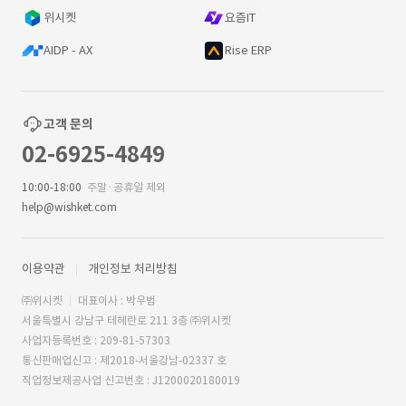
위시켓
요즘IT
AIDP - AX
Rise ERP
고객 문의
02-6925-4849
10:00-18:00
주말·공휴일 제외
help@wishket.com
이용약관
개인정보 처리방침
㈜위시켓
대표이사 : 박우범
서울특별시 강남구 테헤란로 211 3층 ㈜위시켓
사업자등록번호 : 209-81-57303
통신판매업신고 : 제2018-서울강남-02337 호
직업정보제공사업 신고번호 : J1200020180019