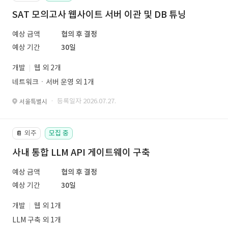
SAT 모의고사 웹사이트 서버 이관 및 DB 튜닝
예상 금액
협의 후 결정
예상 기간
30일
개발
웹 외 2개
네트워크ㆍ서버 운영 외 1개
· 등록일자 2026.07.27.
서울특별시
외주
모집 중
📔
사내 통합 LLM API 게이트웨이 구축
예상 금액
협의 후 결정
예상 기간
30일
개발
웹 외 1개
LLM 구축 외 1개