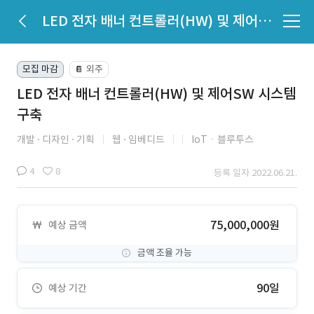
LED 전자 배너 컨트롤러(HW) 및 제어SW 시스템 구축
모집 마감
외주
📔
LED 전자 배너 컨트롤러(HW) 및 제어SW 시스템
구축
개발
디자인
기획
웹
임베디드
IoTㆍ블루투스
4
8
등록 일자 2022.06.21.
75,000,000원
예상 금액
금액 조율 가능
90일
예상 기간