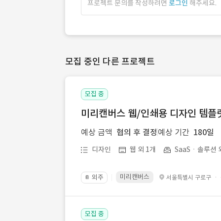
프로젝트 문의를 작성하려면
로그인
해주세요.
모집 중인 다른 프로젝트
모집 중
미리캔버스 웹/인쇄용 디자인 템플릿 
예상 금액
협의 후 결정
예상 기간
180일
디자인
웹 외 1개
SaaSㆍ솔루션 
미리캔버스
외주
·
서울특별시 구로구
📔
모집 중