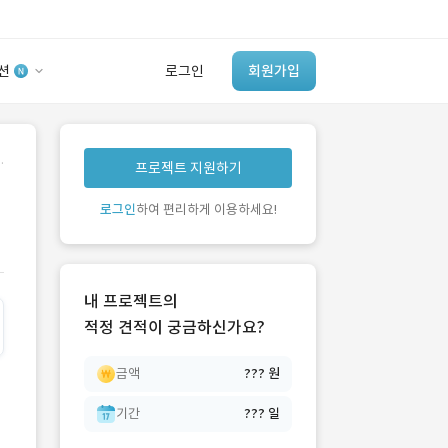
션
로그인
회원가입
유사사례 검색 AI
.
프로젝트 지원하기
‘이런 거’ 만들어본
개발 회사 있어?
로그인
하여 편리하게 이용하세요!
바로가기
내 프로젝트의
적정 견적이 궁금하신가요?
금액
??? 원
기간
??? 일