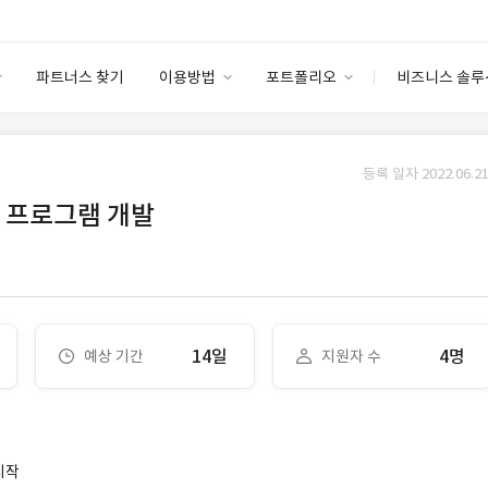
파트너스 찾기
이용방법
포트폴리오
비즈니스 솔루
이용방법
포트폴리오
엔터프라이즈
I
파트너 등급
이용후기
등록 일자 2022.06.21
안심 코드 케어
이용요금
솔루션 마켓
 프로그램 개발
고객센터
스토어
14일
4명
예상 기간
지원자 수
시작