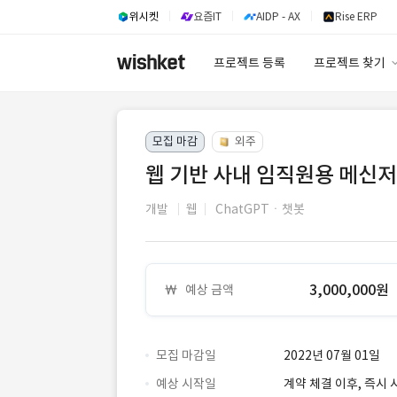
위시켓
요즘IT
AIDP - AX
Rise ERP
프로젝트 등록
프로젝트 찾기
프로젝트 찾기
모집 마감
외주
유사사례 검색 A
웹 기반 사내 임직원용 메신저
개발
웹
ChatGPTㆍ챗봇
3,000,000원
예상 금액
모집 마감일
2022년 07월 01일
예상 시작일
계약 체결 이후, 즉시 