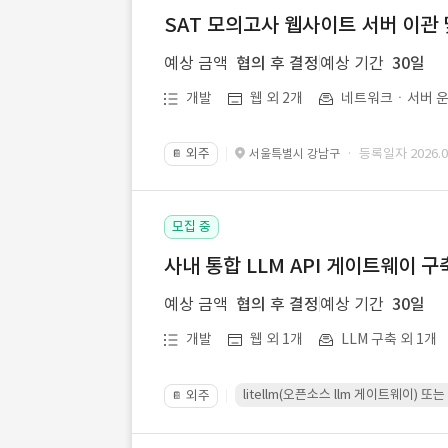
SAT 모의고사 웹사이트 서버 이관 
예상 금액
협의 후 결정
예상 기간
30일
개발
웹 외 2개
네트워크ㆍ서버 운
외주
· 등록일자 2026.07
서울특별시 강남구
📔
모집 중
사내 통합 LLM API 게이트웨이 구
예상 금액
협의 후 결정
예상 기간
30일
개발
웹 외 1개
LLM 구축 외 1개
litellm(오픈소스 llm 게이트웨이)
외주
📔