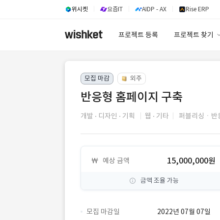
위시켓
요즘IT
AIDP - AX
Rise ERP
프로젝트 등록
프로젝트 찾기
프로젝트 찾기
모집 마감
외주
유사사례 검색 A
반응형 홈페이지 구축
개발
디자인
기획
웹
기타
퍼블리싱ㆍ반
15,000,000원
예상 금액
금액 조율 가능
모집 마감일
2022년 07월 07일