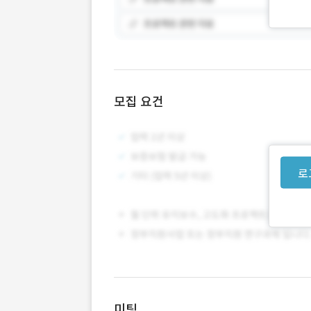
모집 요건
로
미팅