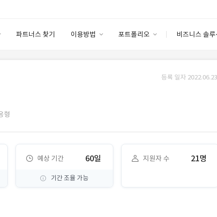
파트너스 찾기
이용방법
포트폴리오
비즈니스 솔루
이용방법
포트폴리오
엔터프라이즈
I
파트너 등급
이용후기
등록 일자 2022.06.23
안심 코드 케어
이용요금
솔루션 마켓
고객센터
스토어
응형
60일
21명
예상 기간
지원자 수
기간 조율 가능