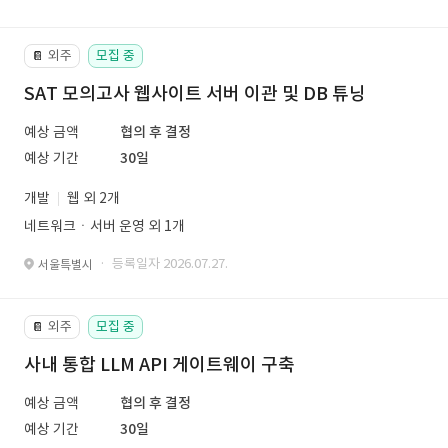
외주
모집 중
📔
SAT 모의고사 웹사이트 서버 이관 및 DB 튜닝
예상 금액
협의 후 결정
예상 기간
30일
개발
웹 외 2개
네트워크ㆍ서버 운영 외 1개
· 등록일자 2026.07.27.
서울특별시
외주
모집 중
📔
사내 통합 LLM API 게이트웨이 구축
예상 금액
협의 후 결정
예상 기간
30일