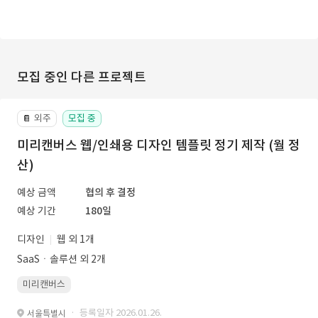
모집 중인 다른 프로젝트
외주
모집 중
📔
미리캔버스 웹/인쇄용 디자인 템플릿 정기 제작 (월 정
산)
예상 금액
협의 후 결정
예상 기간
180일
디자인
웹 외 1개
SaaSㆍ솔루션 외 2개
미리캔버스
· 등록일자 2026.01.26.
서울특별시