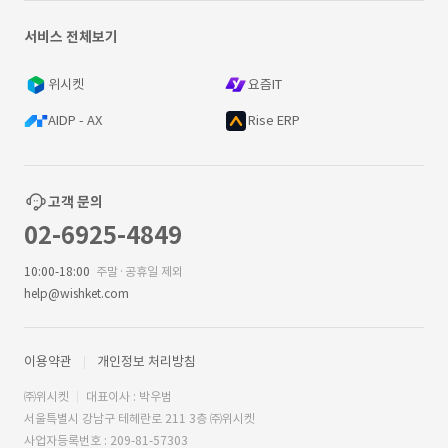
서비스 전체보기
위시켓
요즘IT
AIDP - AX
Rise ERP
고객 문의
02-6925-4849
10:00-18:00
주말·공휴일 제외
help@wishket.com
이용약관
개인정보 처리방침
㈜위시켓
대표이사 : 박우범
서울특별시 강남구 테헤란로 211 3층 ㈜위시켓
사업자등록번호 : 209-81-57303