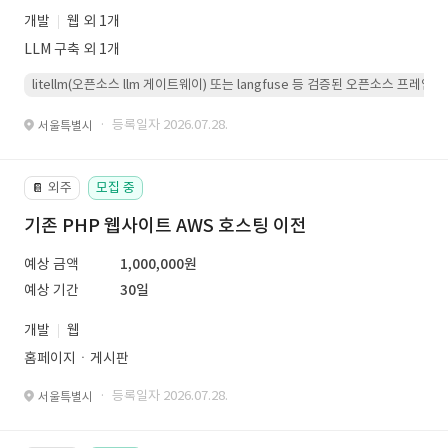
개발
웹 외 1개
LLM 구축 외 1개
litellm(오픈소스 llm 게이트웨이) 또는 langfuse 등 검증된 오픈소스 프
· 등록일자 2026.07.28.
서울특별시
외주
모집 중
📔
기존 PHP 웹사이트 AWS 호스팅 이전
예상 금액
1,000,000원
예상 기간
30일
개발
웹
홈페이지ㆍ게시판
· 등록일자 2026.07.28.
서울특별시