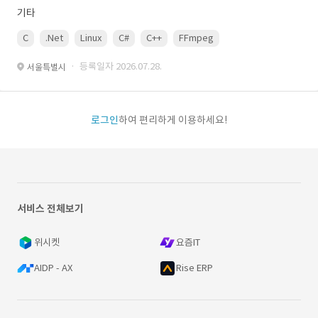
기타
C
.Net
Linux
C#
C++
FFmpeg
VisualStudio
OrC
· 등록일자 2026.07.28.
서울특별시
로그인
하여 편리하게 이용하세요!
서비스 전체보기
위시켓
요즘IT
AIDP - AX
Rise ERP