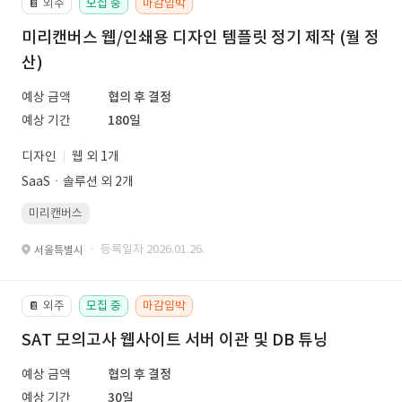
외주
모집 중
마감임박
📔
미리캔버스 웹/인쇄용 디자인 템플릿 정기 제작 (월 정
산)
예상 금액
협의 후 결정
예상 기간
180일
디자인
웹 외 1개
SaaSㆍ솔루션 외 2개
미리캔버스
· 등록일자 2026.01.26.
서울특별시
외주
모집 중
마감임박
📔
SAT 모의고사 웹사이트 서버 이관 및 DB 튜닝
예상 금액
협의 후 결정
예상 기간
30일