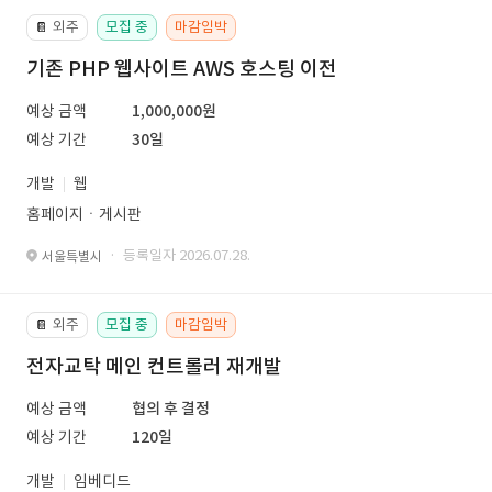
외주
모집 중
마감임박
📔
기존 PHP 웹사이트 AWS 호스팅 이전
예상 금액
1,000,000원
예상 기간
30일
개발
웹
홈페이지ㆍ게시판
· 등록일자 2026.07.28.
서울특별시
외주
모집 중
마감임박
📔
전자교탁 메인 컨트롤러 재개발
예상 금액
협의 후 결정
예상 기간
120일
개발
임베디드