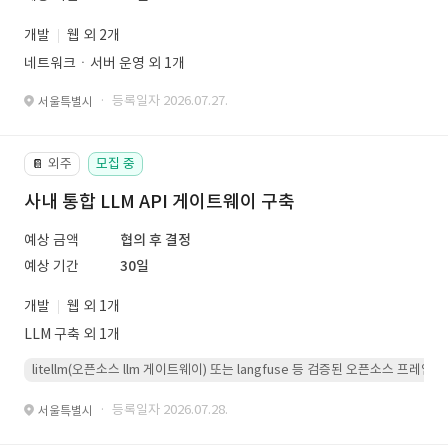
개발
웹 외 2개
네트워크ㆍ서버 운영 외 1개
· 등록일자 2026.07.27.
서울특별시
외주
모집 중
📔
사내 통합 LLM API 게이트웨이 구축
예상 금액
협의 후 결정
예상 기간
30일
개발
웹 외 1개
LLM 구축 외 1개
litellm(오픈소스 llm 게이트웨이) 또는 langfuse 등 검증된 오픈소스 프
· 등록일자 2026.07.28.
서울특별시