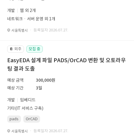
개발
웹 외 2개
네트워크ㆍ서버 운영 외 1개
· 등록일자 2026.07.27.
서울특별시
외주
모집 중
📔
EasyEDA 설계 파일 PADS/OrCAD 변환 및 오토라우
팅 결과 도출
예상 금액
300,000원
예상 기간
3일
개발
임베디드
기타(IT 서비스 구축)
pads
OrCAD
· 등록일자 2026.07.27.
서울특별시