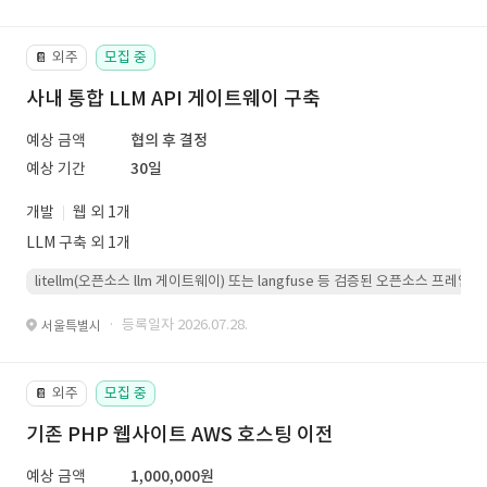
외주
모집 중
📔
사내 통합 LLM API 게이트웨이 구축
예상 금액
협의 후 결정
예상 기간
30일
개발
웹 외 1개
LLM 구축 외 1개
litellm(오픈소스 llm 게이트웨이) 또는 langfuse 등 검증된 오픈소스 프
· 등록일자 2026.07.28.
서울특별시
외주
모집 중
📔
기존 PHP 웹사이트 AWS 호스팅 이전
예상 금액
1,000,000원