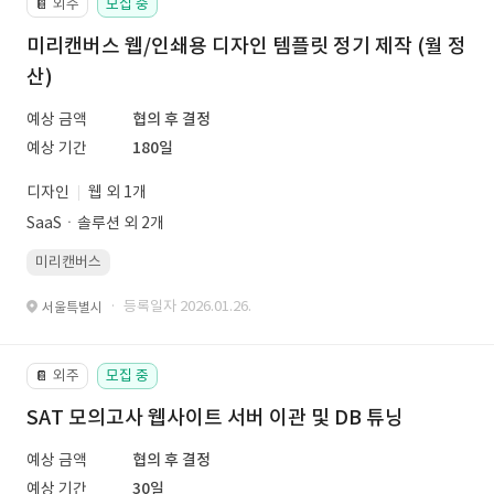
외주
모집 중
📔
미리캔버스 웹/인쇄용 디자인 템플릿 정기 제작 (월 정
산)
예상 금액
협의 후 결정
예상 기간
180일
디자인
웹 외 1개
SaaSㆍ솔루션 외 2개
미리캔버스
· 등록일자 2026.01.26.
서울특별시
외주
모집 중
📔
SAT 모의고사 웹사이트 서버 이관 및 DB 튜닝
예상 금액
협의 후 결정
예상 기간
30일