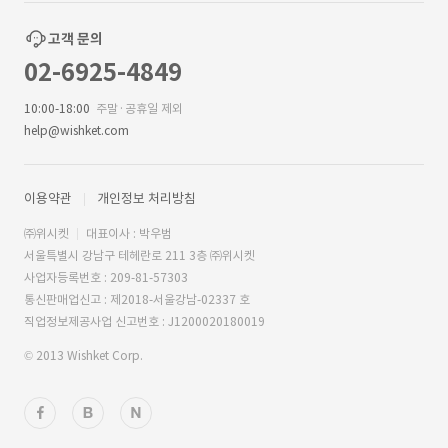
고객 문의
02-6925-4849
10:00-18:00
주말·공휴일 제외
help@wishket.com
이용약관
개인정보 처리방침
㈜위시켓
대표이사 : 박우범
서울특별시 강남구 테헤란로 211 3층 ㈜위시켓
사업자등록번호 : 209-81-57303
통신판매업신고 : 제2018-서울강남-02337 호
직업정보제공사업 신고번호 : J1200020180019
© 2013 Wishket Corp.