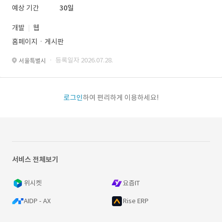
예상 기간
30일
개발
웹
홈페이지ㆍ게시판
· 등록일자 2026.07.28.
서울특별시
로그인
하여 편리하게 이용하세요!
서비스 전체보기
위시켓
요즘IT
AIDP - AX
Rise ERP