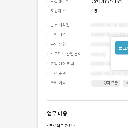
모집 마감일
2022년 07월 15일
지원자 수
0명
근무 시작일
구인 배경
구인 유형
로그
프로젝트 산업 분야
협업 예정 인력
우선 순위
관련 기술
iOS · 경력 무관
S
업무 내용
<프로젝트 개요>