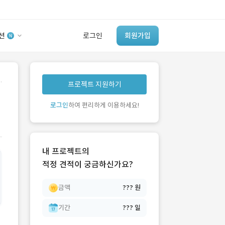
션
로그인
회원가입
유사사례 검색 AI
.
프로젝트 지원하기
‘이런 거’ 만들어본
개발 회사 있어?
로그인
하여 편리하게 이용하세요!
바로가기
내 프로젝트의
적정 견적이 궁금하신가요?
금액
??? 원
기간
??? 일