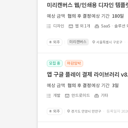
미리캔버스 웹/인쇄용 디자인 템플릿 
예상 금액
협의 후 결정
예상 기간
180일
디자인
웹 외 1개
SaaSㆍ솔루션 
미리캔버스
외주
·
서울특별시 구로구
📔
모집 중
마감임박
앱 구글 플레이 결제 라이브러리 v8.
예상 금액
협의 후 결정
예상 기간
3일
개발
안드로이드
기타
외주
· 등록일자 2026.
경기도 안양시 만안구
📔