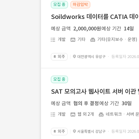
모집 중
마감임박
Soildworks 데이터를 CATIA 
예상 금액
2,000,000원
예상 기간
14일
개발
기타
기타(유지보수ㆍ운영)
외주
· 등록일자 2026.07
대전광역시 유성구
📔
모집 중
SAT 모의고사 웹사이트 서버 이관 
예상 금액
협의 후 결정
예상 기간
30일
개발
웹 외 2개
네트워크ㆍ서버 운
외주
· 등록일자 2026.07
서울특별시 강남구
📔