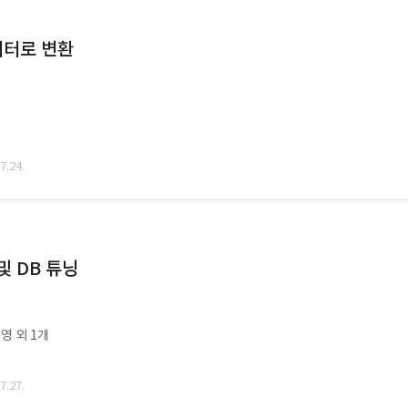
데이터로 변환
.24.
및 DB 튜닝
영 외 1개
.27.