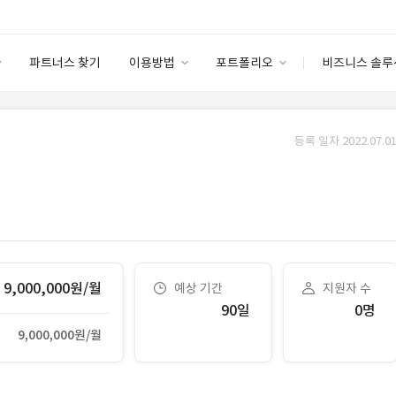
파트너스 찾기
이용방법
포트폴리오
비즈니스 솔루
이용방법
포트폴리오
엔터프라이즈
I
파트너 등급
이용후기
등록 일자 2022.07.01
안심 코드 케어
이용요금
솔루션 마켓
고객센터
스토어
9,000,000원/월
예상 기간
지원자 수
90일
0명
9,000,000원/월