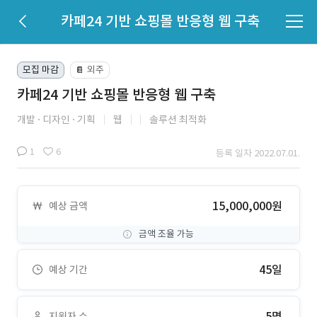
카페24 기반 쇼핑몰 반응형 웹 구축
모집 마감
외주
📔
카페24 기반 쇼핑몰 반응형 웹 구축
개발
디자인
기획
웹
솔루션 최적화
1
6
등록 일자 2022.07.01.
15,000,000원
예상 금액
금액 조율 가능
45일
예상 기간
5명
지원자 수