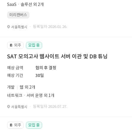
SaaSㆍ솔루션 외 2개
미리캔버스
· 등록일자 2026.01.26.
서울특별시
외주
모집 중
📔
SAT 모의고사 웹사이트 서버 이관 및 DB 튜닝
예상 금액
협의 후 결정
예상 기간
30일
개발
웹 외 2개
네트워크ㆍ서버 운영 외 1개
· 등록일자 2026.07.27.
서울특별시
외주
모집 중
📔