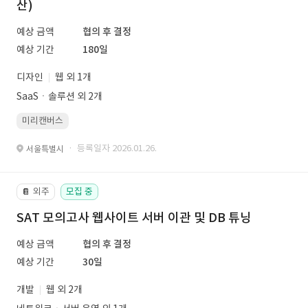
산)
예상 금액
협의 후 결정
예상 기간
180일
디자인
웹 외 1개
SaaSㆍ솔루션 외 2개
미리캔버스
· 등록일자 2026.01.26.
서울특별시
외주
모집 중
📔
SAT 모의고사 웹사이트 서버 이관 및 DB 튜닝
예상 금액
협의 후 결정
예상 기간
30일
개발
웹 외 2개