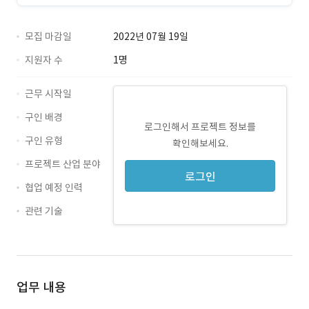
모집 마감일
2022년 07월 19일
지원자 수
1명
근무 시작일
구인 배경
로그인해서 프로젝트 정보를
구인 유형
확인해보세요.
프로젝트 산업 분야
로그인
협업 예정 인력
관련 기술
Java · 경력 무관
Spring · 경력 무관
업무 내용