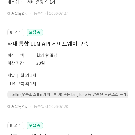
네트워크ㆍ서버 운영 외 1개
· 등록일자 2026.07.27.
서울특별시
외주
모집 중
📔
사내 통합 LLM API 게이트웨이 구축
예상 금액
협의 후 결정
예상 기간
30일
개발
웹 외 1개
LLM 구축 외 1개
litellm(오픈소스 llm 게이트웨이) 또는 langfuse 등 검증된 오픈소스 프
· 등록일자 2026.07.28.
서울특별시
외주
모집 중
📔