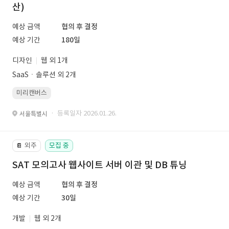
산)
예상 금액
협의 후 결정
예상 기간
180일
디자인
웹 외 1개
SaaSㆍ솔루션 외 2개
미리캔버스
· 등록일자 2026.01.26.
서울특별시
외주
모집 중
📔
SAT 모의고사 웹사이트 서버 이관 및 DB 튜닝
예상 금액
협의 후 결정
예상 기간
30일
개발
웹 외 2개