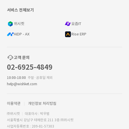
서비스 전체보기
위시켓
요즘IT
AIDP - AX
Rise ERP
고객 문의
02-6925-4849
10:00-18:00
주말·공휴일 제외
help@wishket.com
이용약관
개인정보 처리방침
㈜위시켓
대표이사 : 박우범
서울특별시 강남구 테헤란로 211 3층 ㈜위시켓
사업자등록번호 : 209-81-57303