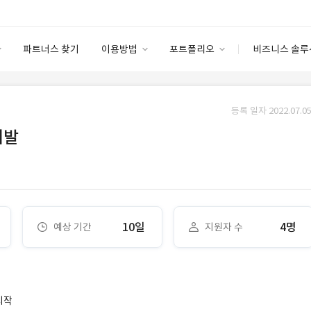
파트너스 찾기
이용방법
포트폴리오
비즈니스 솔루
이용방법
포트폴리오
엔터프라이즈
I
파트너 등급
이용후기
등록 일자 2022.07.05
안심 코드 케어
이용요금
솔루션 마켓
개발
고객센터
스토어
10일
4명
예상 기간
지원자 수
시작