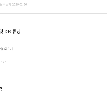
 등록일자 2026.01.26.
및 DB 튜닝
영 외 1개
.27.
축