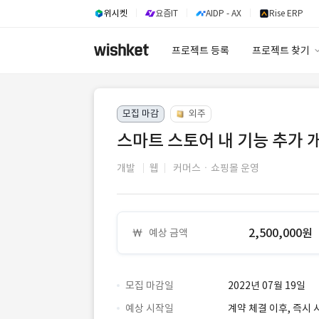
위시켓
요즘IT
AIDP - AX
Rise ERP
프로젝트 등록
프로젝트 찾기
프로젝트 찾기
모집 마감
외주
유사사례 검색 A
스마트 스토어 내 기능 추가 
개발
웹
커머스ㆍ쇼핑몰 운영
2,500,000원
예상 금액
모집 마감일
2022년 07월 19일
예상 시작일
계약 체결 이후, 즉시 