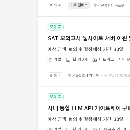
미리캔버스
외주
·
서울특별시 구로구
📔
모집 중
SAT 모의고사 웹사이트 서버 이관 
예상 금액
협의 후 결정
예상 기간
30일
개발
웹 외 2개
네트워크ㆍ서버 운
외주
· 등록일자 2026.07
서울특별시 강남구
📔
모집 중
사내 통합 LLM API 게이트웨이 구
예상 금액
협의 후 결정
예상 기간
30일
개발
웹 외 1개
LLM 구축 외 1개