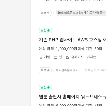
litellm(오픈소스 llm 게이트웨이)
외주
📔
모집 중
기존 PHP 웹사이트 AWS 호스팅 
예상 금액
1,000,000원
예상 기간
30일
개발
웹
홈페이지ㆍ게시판
외주
· 등록일자 2026.07
서울특별시 마포구
📔
모집 중
웹툰 출판사 홈페이지 워드프레스 구
예상 금액
6,000,000원
예상 기간
45일