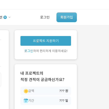
션
로그인
회원가입
유사사례 검색 AI
.
프로젝트 지원하기
‘이런 거’ 만들어본
개발 회사 있어?
로그인
하여 편리하게 이용하세요!
바로가기
내 프로젝트의
적정 견적이 궁금하신가요?
금액
??? 원
기간
??? 일