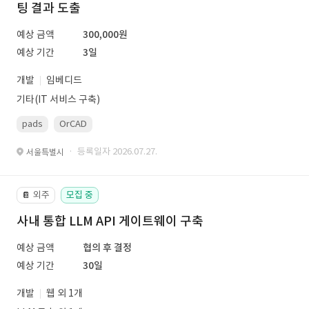
팅 결과 도출
예상 금액
300,000원
예상 기간
3일
개발
임베디드
기타(IT 서비스 구축)
pads
OrCAD
· 등록일자 2026.07.27.
서울특별시
외주
모집 중
📔
사내 통합 LLM API 게이트웨이 구축
예상 금액
협의 후 결정
예상 기간
30일
개발
웹 외 1개