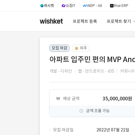
위시켓
요즘IT
AIDP - AX
Rise ERP
프로젝트 등록
프로젝트 찾기
프로젝트 찾기
모집 마감
외주
유사사례 검색 A
아파트 입주민 편의 MVP And
개발
디자인
웹
안드로이드
iOS
커뮤니티
35,000,000원
예상 금액
금액 조율 가능
모집 마감일
2022년 07월 21일