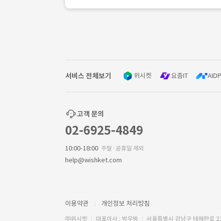
서비스 전체보기
위시켓
요즘IT
AIDP
고객 문의
02-6925-4849
10:00-18:00
주말·공휴일 제외
help@wishket.com
이용약관
개인정보 처리방침
㈜위시켓
대표이사 : 박우범
서울특별시 강남구 테헤란로 2