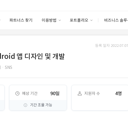
파트너스 찾기
이용방법
포트폴리오
비즈니스 솔루
이용방법
포트폴리오
엔터프라이즈
I
파트너 등급
이용후기
등록 일자 2022.07.07
안심 코드 케어
이용요금
솔루션 마켓
roid 앱 디자인 및 개발
고객센터
스토어
ㆍSNS
90일
4명
예상 기간
지원자 수
기간 조율 가능