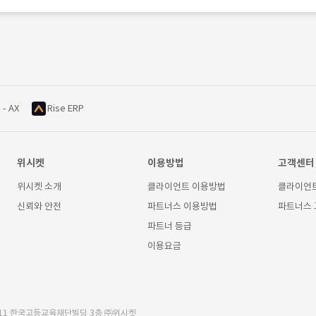
 - AX
Rise ERP
위시켓
이용방법
고객센터
위시켓 소개
클라이언트 이용방법
클라이언
신뢰와 안전
파트너스 이용방법
파트너스
파트너 등급
이용요금
11 한국고등교육재단빌딩 3층 ㈜위시켓