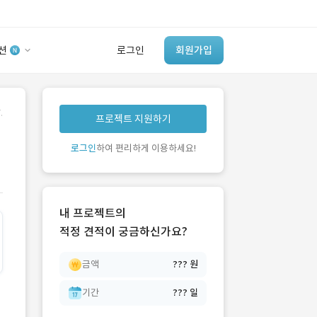
션
로그인
회원가입
유사사례 검색 AI
.
프로젝트 지원하기
‘이런 거’ 만들어본
개발 회사 있어?
로그인
하여 편리하게 이용하세요!
바로가기
내 프로젝트의
적정 견적이 궁금하신가요?
금액
??? 원
기간
??? 일