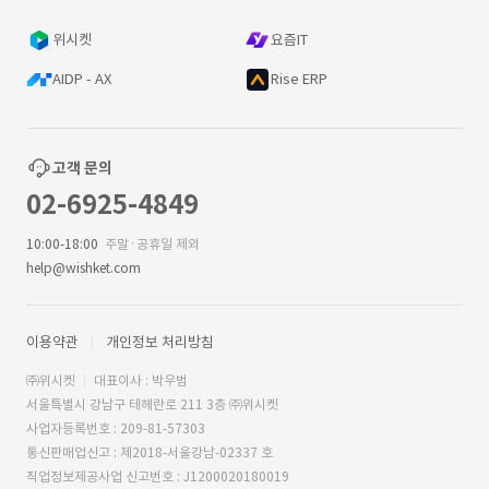
위시켓
요즘IT
AIDP - AX
Rise ERP
고객 문의
02-6925-4849
10:00-18:00
주말·공휴일 제외
help@wishket.com
이용약관
개인정보 처리방침
㈜위시켓
대표이사 : 박우범
서울특별시 강남구 테헤란로 211 3층 ㈜위시켓
사업자등록번호 : 209-81-57303
통신판매업신고 : 제2018-서울강남-02337 호
직업정보제공사업 신고번호 : J1200020180019