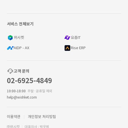
서비스 전체보기
위시켓
요즘IT
AIDP - AX
Rise ERP
고객 문의
02-6925-4849
10:00-18:00
주말·공휴일 제외
help@wishket.com
이용약관
개인정보 처리방침
㈜위시켓
대표이사 : 박우범