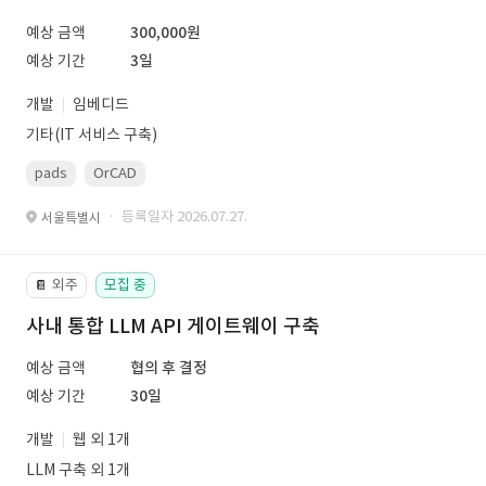
예상 금액
300,000원
예상 기간
3일
개발
임베디드
기타(IT 서비스 구축)
pads
OrCAD
· 등록일자 2026.07.27.
서울특별시
외주
모집 중
📔
사내 통합 LLM API 게이트웨이 구축
예상 금액
협의 후 결정
예상 기간
30일
개발
웹 외 1개
LLM 구축 외 1개