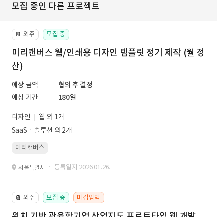
모집 중인 다른 프로젝트
외주
모집 중
📔
미리캔버스 웹/인쇄용 디자인 템플릿 정기 제작 (월 정
산)
예상 금액
협의 후 결정
예상 기간
180일
디자인
웹 외 1개
SaaSㆍ솔루션 외 2개
미리캔버스
· 등록일자 2026.01.26.
서울특별시
외주
모집 중
마감임박
📔
위치 기반 광융합기업 산업지도 프로토타입 웹 개발