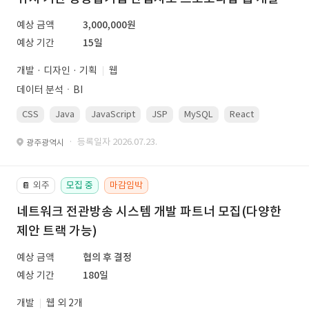
예상 금액
3,000,000원
예상 기간
15일
개발 · 디자인 · 기획
웹
데이터 분석ㆍBI
CSS
Java
JavaScript
JSP
MySQL
React
Spring
· 등록일자 2026.07.23.
광주광역시
외주
모집 중
마감임박
📔
네트워크 전관방송 시스템 개발 파트너 모집(다양한
제안 트랙 가능)
예상 금액
협의 후 결정
예상 기간
180일
개발
웹 외 2개