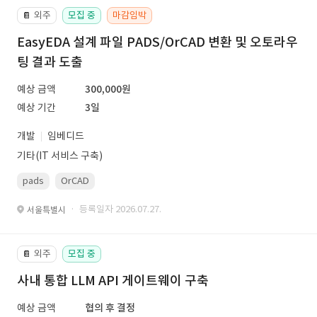
외주
모집 중
마감임박
📔
EasyEDA 설계 파일 PADS/OrCAD 변환 및 오토라우
팅 결과 도출
예상 금액
300,000원
예상 기간
3일
개발
임베디드
기타(IT 서비스 구축)
pads
OrCAD
· 등록일자 2026.07.27.
서울특별시
외주
모집 중
📔
사내 통합 LLM API 게이트웨이 구축
예상 금액
협의 후 결정