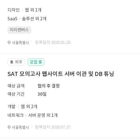
디자인
웹 외 1개
SaaSㆍ솔루션 외 2개
미리캔버스
· 등록일자 2026.01.26.
서울특별시
외주
모집 중
📔
SAT 모의고사 웹사이트 서버 이관 및 DB 튜닝
예상 금액
협의 후 결정
예상 기간
30일
개발
웹 외 2개
네트워크ㆍ서버 운영 외 1개
· 등록일자 2026.07.27.
서울특별시