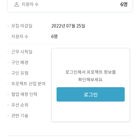
6명
지원자 수
모집 마감일
2022년 07월 25일
지원자 수
6명
근무 시작일
구인 배경
로그인해서 프로젝트 정보를
구인 유형
확인해보세요.
프로젝트 산업 분야
협업 예정 인력
로그인
우선 순위
관련 기술
React · 경력 무관