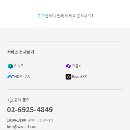
로그인
하여 편리하게 이용하세요!
서비스 전체보기
위시켓
요즘IT
AIDP - AX
Rise ERP
고객 문의
02-6925-4849
10:00-18:00
주말·공휴일 제외
help@wishket.com