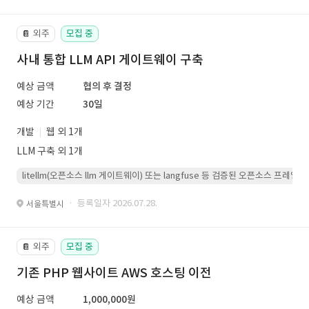
외주
모집 중
📔
사내 통합 LLM API 게이트웨이 구축
예상 금액
협의 후 결정
예상 기간
30일
개발
웹 외 1개
LLM 구축 외 1개
litellm(오픈소스 llm 게이트웨이) 또는 langfuse 등 검증된 오픈소스 프
· 등록일자 2026.07.28.
서울특별시
외주
모집 중
📔
기존 PHP 웹사이트 AWS 호스팅 이전
예상 금액
1,000,000원