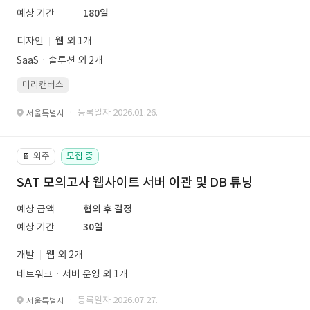
예상 기간
180일
디자인
웹 외 1개
SaaSㆍ솔루션 외 2개
미리캔버스
· 등록일자 2026.01.26.
서울특별시
외주
모집 중
📔
SAT 모의고사 웹사이트 서버 이관 및 DB 튜닝
예상 금액
협의 후 결정
예상 기간
30일
개발
웹 외 2개
네트워크ㆍ서버 운영 외 1개
· 등록일자 2026.07.27.
서울특별시