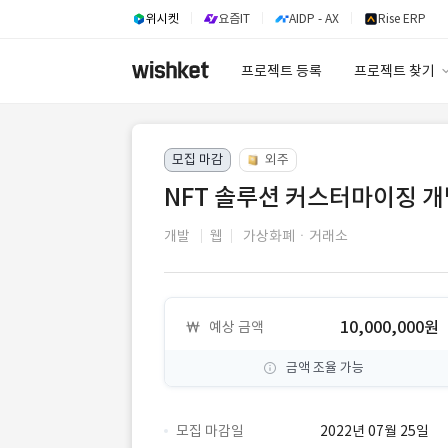
위시켓
요즘IT
AIDP - AX
Rise ERP
프로젝트 등록
프로젝트 찾기
프로젝트 찾기
모집 마감
외주
유사사례 검색 A
NFT 솔루션 커스터마이징 
개발
웹
가상화폐ㆍ거래소
10,000,000원
예상 금액
금액 조율 가능
모집 마감일
2022년 07월 25일