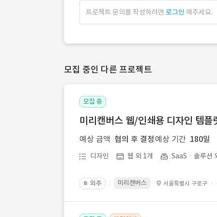
프로젝트 문의를 작성하려면
로그인
해주세요.
모집 중인 다른 프로젝트
모집 중
미리캔버스 웹/인쇄용 디자인 템플릿 
예상 금액
협의 후 결정
예상 기간
180일
디자인
웹 외 1개
SaaSㆍ솔루션 
미리캔버스
외주
·
서울특별시 구로구
📔