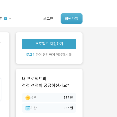
션
로그인
회원가입
유사사례 검색 AI
.
프로젝트 지원하기
‘이런 거’ 만들어본
개발 회사 있어?
로그인
하여 편리하게 이용하세요!
바로가기
내 프로젝트의
적정 견적이 궁금하신가요?
금액
??? 원
기간
??? 일