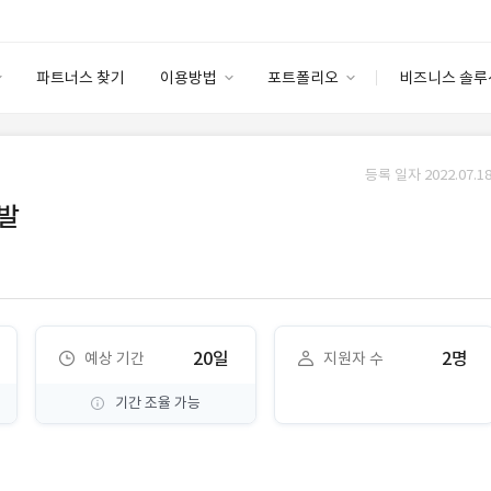
파트너스 찾기
이용방법
포트폴리오
비즈니스 솔루
이용방법
포트폴리오
엔터프라이즈
I
파트너 등급
이용후기
등록 일자 2022.07.18
안심 코드 케어
이용요금
솔루션 마켓
개발
고객센터
스토어
20일
2명
예상 기간
지원자 수
기간 조율 가능