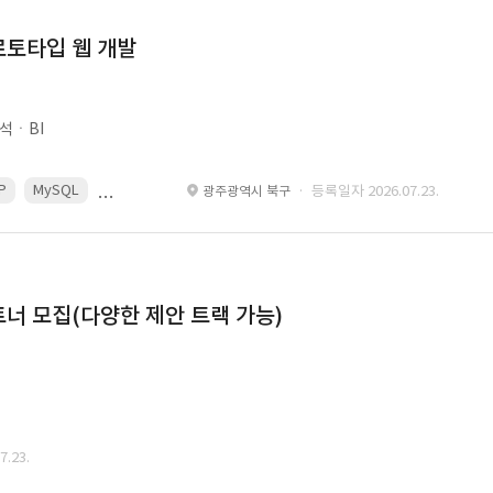
로토타입 웹 개발
석ㆍBI
P
MySQL
React
Spring
· 등록일자 2026.07.23.
광주광역시 북구
너 모집(다양한 제안 트랙 가능)
.23.