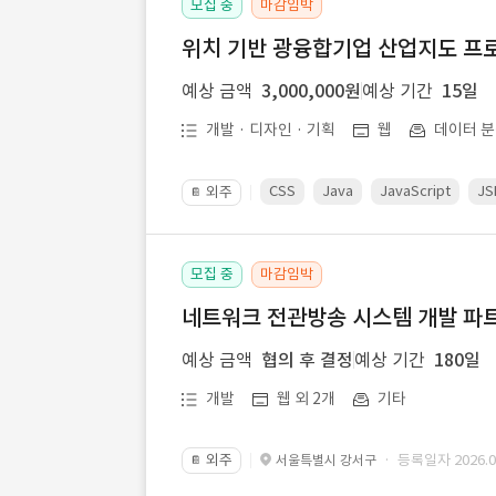
모집 중
마감임박
위치 기반 광융합기업 산업지도 프
예상 금액
3,000,000원
예상 기간
15일
개발 · 디자인 · 기획
웹
데이터 분
CSS
Java
JavaScript
JS
외주
📔
모집 중
마감임박
네트워크 전관방송 시스템 개발 파트
예상 금액
협의 후 결정
예상 기간
180일
개발
웹 외 2개
기타
외주
· 등록일자 2026.07
서울특별시 강서구
📔