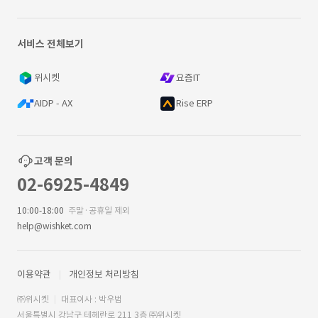
서비스 전체보기
위시켓
요즘IT
AIDP - AX
Rise ERP
고객 문의
02-6925-4849
10:00-18:00
주말·공휴일 제외
help@wishket.com
이용약관
개인정보 처리방침
㈜위시켓
대표이사 : 박우범
서울특별시 강남구 테헤란로 211 3층 ㈜위시켓