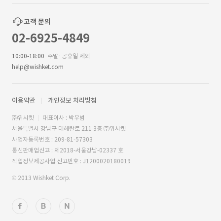
고객 문의
02-6925-4849
10:00-18:00
주말·공휴일 제외
help@wishket.com
이용약관
개인정보 처리방침
㈜위시켓
대표이사 : 박우범
서울특별시 강남구 테헤란로 211 3층 ㈜위시켓
사업자등록번호 : 209-81-57303
통신판매업신고 : 제2018-서울강남-02337 호
직업정보제공사업 신고번호 : J1200020180019
© 2013 Wishket Corp.