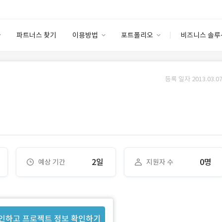
파트너스 찾기
이용방법
포트폴리오
비즈니스 솔루
이용방법
포트폴리오
엔터프라이즈
I
파트너 등급
이용후기
등록 일자 2013.03.07
안심 코드 케어
이용요금
솔루션 마켓
고객센터
스토어
2일
0명
예상 기간
지원자 수
인하고 프로젝트 정보 확인하기