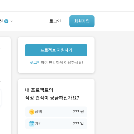
션
로그인
회원가입
유사사례 검색 AI
.
프로젝트 지원하기
‘이런 거’ 만들어본
개발 회사 있어?
로그인
하여 편리하게 이용하세요!
바로가기
내 프로젝트의
적정 견적이 궁금하신가요?
금액
??? 원
기간
??? 일