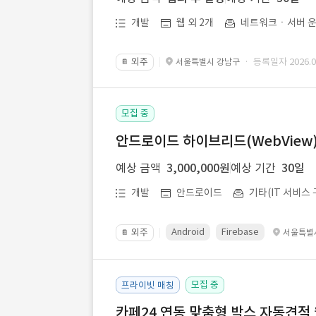
개발
웹 외 2개
네트워크ㆍ서버 운
외주
· 등록일자 2026.07
서울특별시 강남구
📔
모집 중
안드로이드 하이브리드(WebView) 앱
예상 금액
3,000,000원
예상 기간
30일
개발
안드로이드
기타(IT 서비스 
Android
Firebase
외주
서울특별
📔
모집 중
프라이빗 매칭
카페24 연동 맞춤형 박스 자동견적