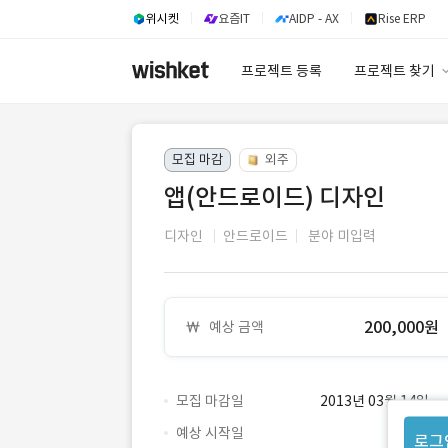
위시켓
요즘IT
AIDP - AX
Rise ERP
프로젝트 등록
프로젝트 찾기
프로젝트 찾기
모집 마감
외주
유사사례 검색 A
앱(안드로이드) 디자인
디자인
안드로이드
분야 미입력
200,000원
예상 금액
모집 마감일
2013년 03월 14일
예상 시작일
로그