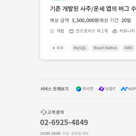
기존 개발된 사주/운세 앱의 버그 
예상 금액
3,500,000원
예상 기간
20일
개발
안드로이드 외 1개
커뮤니티ㆍ
MySQL
React Native
AWS
외주
📔
서비스 전체보기
위시켓
요즘IT
AIDP
고객 문의
02-6925-4849
10:00-18:00
주말·공휴일 제외