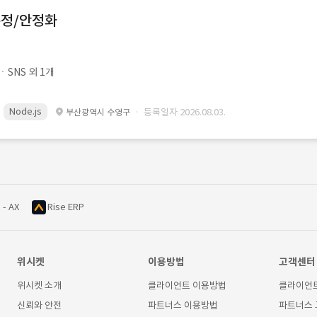
수정/안정화
SNS 외 1개
Node.js
· 등록일자 2026.08.03.
부산광역시 수영구
 - AX
Rise ERP
위시켓
이용방법
고객센터
위시켓 소개
클라이언트 이용방법
클라이언
신뢰와 안전
파트너스 이용방법
파트너스