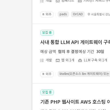
개발
임베디드
기타(IT 서비스 구
pads
OrCAD
외주
서울특별시 강
📔
모집 중
사내 통합 LLM API 게이트웨이 구
예상 금액
협의 후 결정
예상 기간
30일
개발
웹 외 1개
LLM 구축 외 1개
litellm(오픈소스 llm 게이트웨이)
외주
📔
모집 중
기존 PHP 웹사이트 AWS 호스팅 