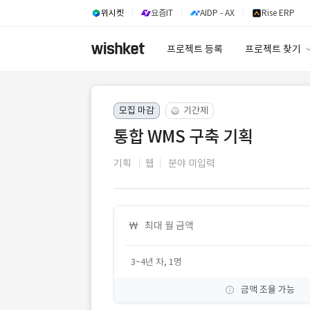
위시켓
요즘IT
AIDP - AX
Rise ERP
프로젝트 등록
프로젝트 찾기
프로젝트 찾기
모집 마감
기간제
유사사례 검색 A
통합 WMS 구축 기획
기획
웹
분야 미입력
최대 월 금액
3~4년 차, 1명
금액 조율 가능