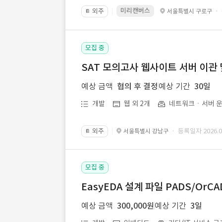
미리캔버스
외주
·
서울특별시 구로구
📔
모집 중
SAT 모의고사 웹사이트 서버 이관 
예상 금액
협의 후 결정
예상 기간
30일
개발
웹 외 2개
네트워크ㆍ서버 운
외주
· 등록일자 2026.07
서울특별시 강남구
📔
모집 중
EasyEDA 설계 파일 PADS/Or
예상 금액
300,000원
예상 기간
3일