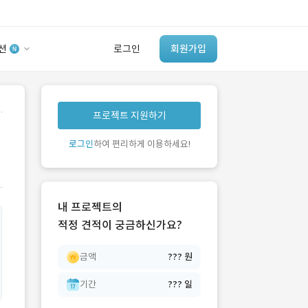
션
로그인
회원가입
유사사례 검색 AI
.
프로젝트 지원하기
‘이런 거’ 만들어본
개발 회사 있어?
로그인
하여 편리하게 이용하세요!
바로가기
내 프로젝트의
적정 견적이 궁금하신가요?
금액
??? 원
기간
??? 일