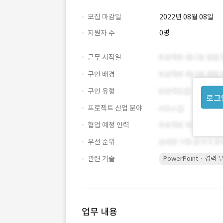
모집 마감일
2022년 08월 08일
지원자 수
0명
근무 시작일
구인 배경
구인 유형
로그
프로젝트 산업 분야
협업 예정 인력
우선 순위
관련 기술
PowerPoint · 경력 
업무 내용