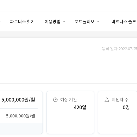
파트너스 찾기
이용방법
포트폴리오
비즈니스 솔루
이용방법
포트폴리오
엔터프라이즈
I
파트너 등급
이용후기
등록 일자 2022.07.25
안심 코드 케어
이용요금
솔루션 마켓
고객센터
스토어
5,000,000원/월
예상 기간
지원자 수
420일
0명
5,000,000원/월