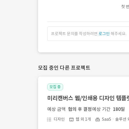
첫 
프로젝트 문의를 작성하려면
로그인
해주세요.
모집 중인 다른 프로젝트
모집 중
미리캔버스 웹/인쇄용 디자인 템플릿 
예상 금액
협의 후 결정
예상 기간
180일
디자인
웹 외 1개
SaaSㆍ솔루션 