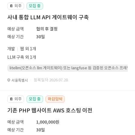
외주
모집 중
📔
사내 통합 LLM API 게이트웨이 구축
예상 금액
협의 후 결정
예상 기간
30일
개발
웹 외 1개
LLM 구축 외 1개
litellm(오픈소스 llm 게이트웨이) 또는 langfuse 등 검증된 오픈소스 프
· 등록일자 2026.07.28.
서울특별시
외주
모집 중
마감임박
📔
기존 PHP 웹사이트 AWS 호스팅 이전
예상 금액
1,000,000원
예상 기간
30일