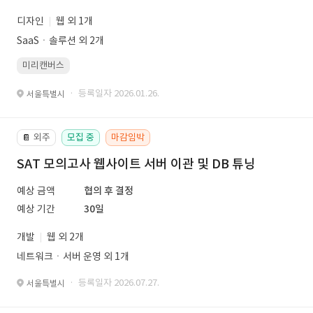
디자인
웹 외 1개
SaaSㆍ솔루션 외 2개
미리캔버스
· 등록일자 2026.01.26.
서울특별시
외주
모집 중
마감임박
📔
SAT 모의고사 웹사이트 서버 이관 및 DB 튜닝
예상 금액
협의 후 결정
예상 기간
30일
개발
웹 외 2개
네트워크ㆍ서버 운영 외 1개
· 등록일자 2026.07.27.
서울특별시