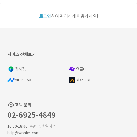
로그인
하여 편리하게 이용하세요!
서비스 전체보기
위시켓
요즘IT
AIDP - AX
Rise ERP
고객 문의
02-6925-4849
10:00-18:00
주말·공휴일 제외
help@wishket.com