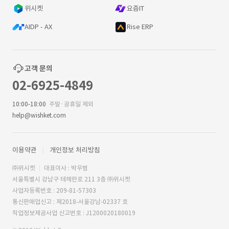
위시켓
요즘IT
AIDP - AX
Rise ERP
고객 문의
02-6925-4849
10:00-18:00
주말·공휴일 제외
help@wishket.com
이용약관
개인정보 처리방침
㈜위시켓
대표이사 : 박우범
서울특별시 강남구 테헤란로 211 3층 ㈜위시켓
사업자등록번호 : 209-81-57303
통신판매업신고 : 제2018-서울강남-02337 호
직업정보제공사업 신고번호 : J1200020180019