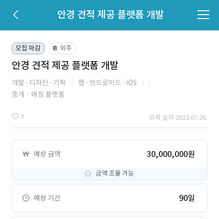
안경 견적 제공 플랫폼 개발
모집 마감
외주
📔
안경 견적 제공 플랫폼 개발
개발
디자인
기획
웹
안드로이드
iOS
중개ㆍ매칭 플랫폼
3
등록 일자 2022.07.26.
30,000,000원
예상 금액
금액 조율 가능
90일
예상 기간