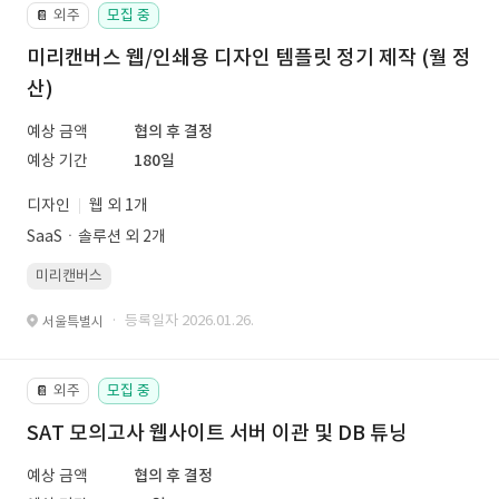
외주
모집 중
📔
미리캔버스 웹/인쇄용 디자인 템플릿 정기 제작 (월 정
산)
예상 금액
협의 후 결정
예상 기간
180일
디자인
웹 외 1개
SaaSㆍ솔루션 외 2개
미리캔버스
· 등록일자 2026.01.26.
서울특별시
외주
모집 중
📔
SAT 모의고사 웹사이트 서버 이관 및 DB 튜닝
예상 금액
협의 후 결정