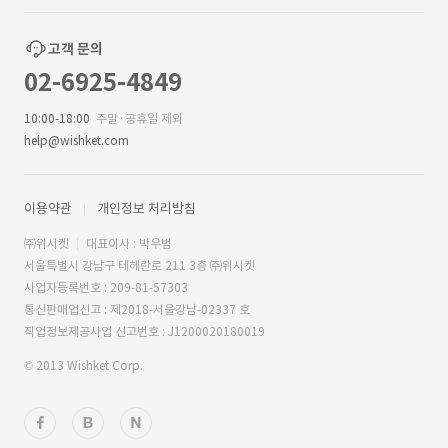
고객 문의
02-6925-4849
10:00-18:00
주말·공휴일 제외
help@wishket.com
이용약관
개인정보 처리방침
㈜위시켓
대표이사 : 박우범
서울특별시 강남구 테헤란로 211 3층 ㈜위시켓
사업자등록번호 : 209-81-57303
통신판매업신고 : 제2018-서울강남-02337 호
직업정보제공사업 신고번호 : J1200020180019
© 2013 Wishket Corp.