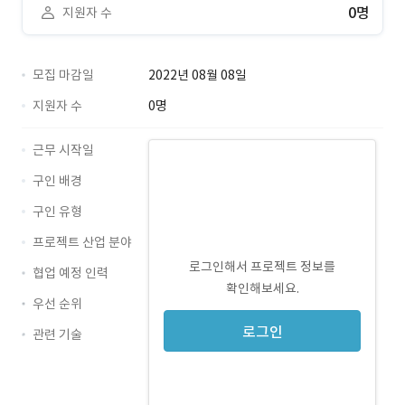
0명
지원자 수
모집 마감일
2022년 08월 08일
지원자 수
0명
근무 시작일
구인 배경
구인 유형
프로젝트 산업 분야
로그인해서 프로젝트 정보를
협업 예정 인력
확인해보세요.
우선 순위
로그인
관련 기술
JavaScript · 경력 무관
CSS · 경력 무관
HTML · 경력 무관
TypeScript · 경력 무관