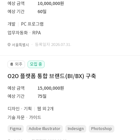
예상 금액
10,000,000원
예상 기간
60일
개발
PC 프로그램
업무자동화ㆍRPA
· 등록일자 2026.07.31.
서울특별시
외주
모집 중
📔
O2O 플랫폼 통합 브랜드(BI/BX) 구축
예상 금액
15,000,000원
예상 기간
75일
디자인 · 기획
웹 외 2개
기술 자문ㆍ가이드
Figma
Adobe Illustrator
Indesign
Photoshop