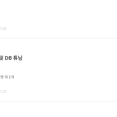
.23.
및 DB 튜닝
영 외 1개
.27.