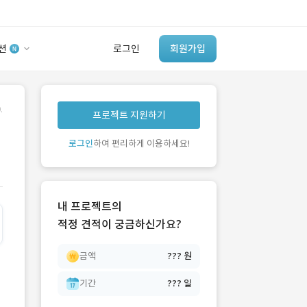
션
로그인
회원가입
유사사례 검색 AI
.
프로젝트 지원하기
‘이런 거’ 만들어본
개발 회사 있어?
로그인
하여 편리하게 이용하세요!
바로가기
내 프로젝트의
적정 견적이 궁금하신가요?
금액
??? 원
기간
??? 일