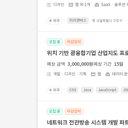
디자인
웹 외 1개
SaaSㆍ솔루션 
미리캔버스
외주
·
서울특별시 구로구
📔
모집 중
마감임박
위치 기반 광융합기업 산업지도 프
예상 금액
3,000,000원
예상 기간
15일
개발 · 디자인 · 기획
웹
데이터 분
CSS
Java
JavaScript
JS
외주
📔
모집 중
마감임박
네트워크 전관방송 시스템 개발 파트