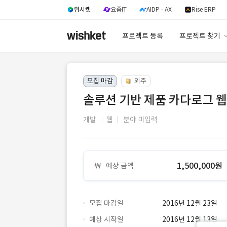
위시켓
요즘IT
AIDP - AX
Rise ERP
프로젝트 등록
프로젝트 찾기
프로젝트 찾기
모집 마감
외주
유사사례 검색 A
솔루션 기반 제품 카다로그 
개발
웹
분야 미입력
1,500,000원
예상 금액
모집 마감일
2016년 12월 23일
예상 시작일
2016년 12월 13일