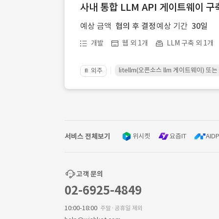
사내 통합 LLM API 게이트웨이 구
예상 금액
협의 후 결정
예상 기간
30일
개발
웹 외 1개
LLM 구축 외 1개
litellm(오픈소스 llm 게이트웨이)
외주
📔
서비스 전체보기
위시켓
요즘IT
AIDP
고객 문의
02-6925-4849
10:00-18:00
주말·공휴일 제외