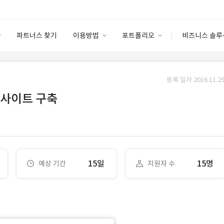
파트너스 찾기
이용방법
포트폴리오
비즈니스 솔루
이용방법
포트폴리오
엔터프라이즈
I
파트너 등급
이용후기
등록 일자 2016.11.29
안심 코드 케어
이용요금
솔루션 마켓
웹사이트 구축
고객센터
스토어
15일
15명
예상 기간
지원자 수