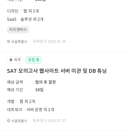
디자인
웹 외 1개
SaaSㆍ솔루션 외 2개
미리캔버스
· 등록일자 2026.01.26.
서울특별시
외주
모집 중
📔
SAT 모의고사 웹사이트 서버 이관 및 DB 튜닝
예상 금액
협의 후 결정
예상 기간
30일
개발
웹 외 2개
네트워크ㆍ서버 운영 외 1개
· 등록일자 2026.07.27.
서울특별시