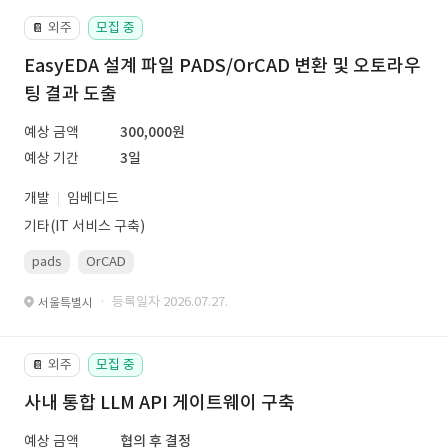
외주
모집 중
📔
EasyEDA 설계 파일 PADS/OrCAD 변환 및 오토라우
팅 결과 도출
예상 금액
300,000원
예상 기간
3일
개발
임베디드
기타(IT 서비스 구축)
pads
OrCAD
· 등록일자 2026.07.27.
서울특별시
외주
모집 중
📔
사내 통합 LLM API 게이트웨이 구축
예상 금액
협의 후 결정