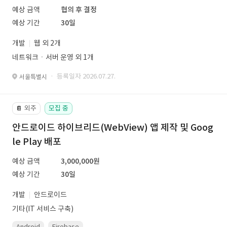
예상 금액
협의 후 결정
예상 기간
30일
개발
웹 외 2개
네트워크ㆍ서버 운영 외 1개
· 등록일자 2026.07.27.
서울특별시
외주
모집 중
📔
안드로이드 하이브리드(WebView) 앱 제작 및 Goog
le Play 배포
예상 금액
3,000,000원
예상 기간
30일
개발
안드로이드
기타(IT 서비스 구축)
Android
Firebase