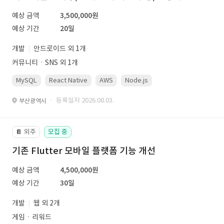
예상 금액
3,500,000원
예상 기간
20일
개발
안드로이드 외 1개
커뮤니티ㆍSNS 외 1개
MySQL
React Native
AWS
Node.js
· 등록일자 2026.08.03.
부산광역시
외주
모집 중
📔
기존 Flutter 모바일 플랫폼 기능 개선
예상 금액
4,500,000원
예상 기간
30일
개발
웹 외 2개
게임ㆍ리워드