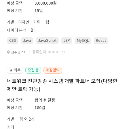
예상 금액
3,000,000원
예상 기간
15일
개발 · 디자인 · 기획
웹
데이터 분석ㆍBI
CSS
Java
JavaScript
JSP
MySQL
React
Spring
· 등록일자 2026.07.23.
광주광역시
외주
모집 중
마감임박
📔
네트워크 전관방송 시스템 개발 파트너 모집(다양한
제안 트랙 가능)
예상 금액
협의 후 결정
예상 기간
180일
개발
웹 외 2개
기타