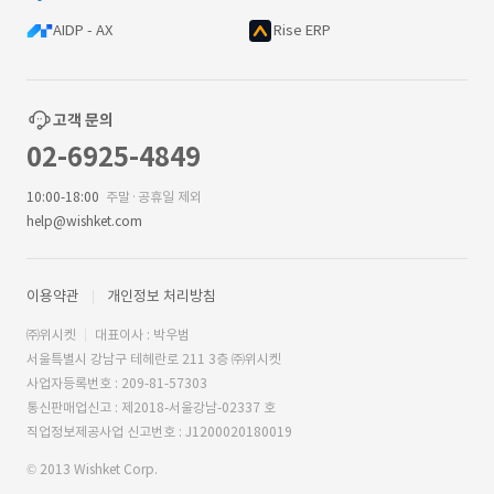
AIDP - AX
Rise ERP
고객 문의
02-6925-4849
10:00-18:00
주말·공휴일 제외
help@wishket.com
이용약관
개인정보 처리방침
㈜위시켓
대표이사 : 박우범
서울특별시 강남구 테헤란로 211 3층 ㈜위시켓
사업자등록번호 : 209-81-57303
통신판매업신고 : 제2018-서울강남-02337 호
직업정보제공사업 신고번호 : J1200020180019
© 2013 Wishket Corp.