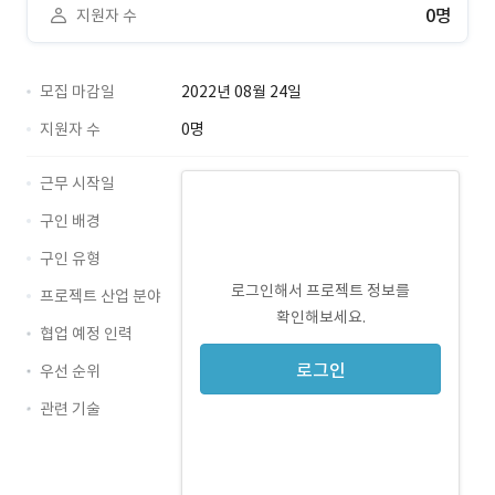
0명
지원자 수
모집 마감일
2022년 08월 24일
지원자 수
0명
근무 시작일
구인 배경
구인 유형
로그인해서 프로젝트 정보를
프로젝트 산업 분야
확인해보세요.
협업 예정 인력
로그인
우선 순위
관련 기술
Photoshop · 경력 무관
Illustrator · 경력 무관
CSS · 경력 무관
HTML · 경력 무관