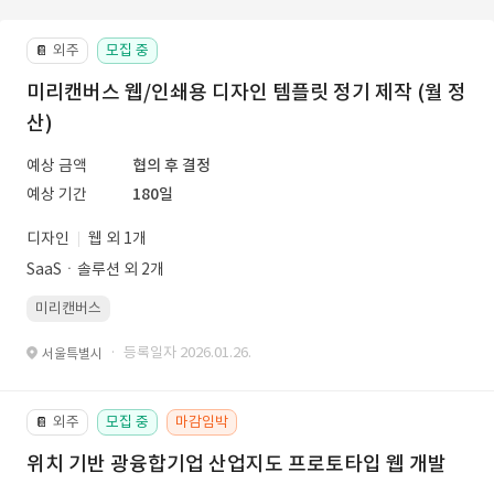
외주
모집 중
📔
미리캔버스 웹/인쇄용 디자인 템플릿 정기 제작 (월 정
산)
예상 금액
협의 후 결정
예상 기간
180일
디자인
웹 외 1개
SaaSㆍ솔루션 외 2개
미리캔버스
· 등록일자 2026.01.26.
서울특별시
외주
모집 중
마감임박
📔
위치 기반 광융합기업 산업지도 프로토타입 웹 개발