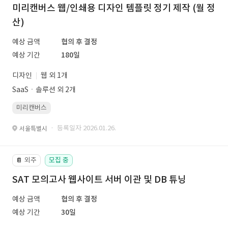
미리캔버스 웹/인쇄용 디자인 템플릿 정기 제작 (월 정
산)
예상 금액
협의 후 결정
예상 기간
180일
디자인
웹 외 1개
SaaSㆍ솔루션 외 2개
미리캔버스
· 등록일자 2026.01.26.
서울특별시
외주
모집 중
📔
SAT 모의고사 웹사이트 서버 이관 및 DB 튜닝
예상 금액
협의 후 결정
예상 기간
30일