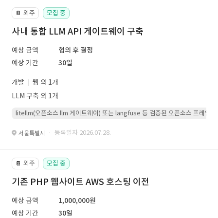
외주
모집 중
📔
사내 통합 LLM API 게이트웨이 구축
예상 금액
협의 후 결정
예상 기간
30일
개발
웹 외 1개
LLM 구축 외 1개
litellm(오픈소스 llm 게이트웨이) 또는 langfuse 등 검증된 오픈소스 프
· 등록일자 2026.07.28.
서울특별시
외주
모집 중
📔
기존 PHP 웹사이트 AWS 호스팅 이전
예상 금액
1,000,000원
예상 기간
30일