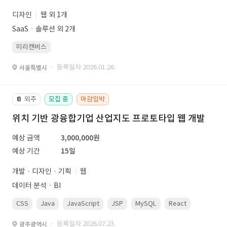
디자인
웹 외 1개
SaaSㆍ솔루션 외 2개
미리캔버스
· 등록일자 2026.01.26.
서울특별시
외주
모집 중
마감임박
📔
위치 기반 광융합기업 산업지도 프로토타입 웹 개발
예상 금액
3,000,000원
예상 기간
15일
개발 · 디자인 · 기획
웹
데이터 분석ㆍBI
CSS
Java
JavaScript
JSP
MySQL
React
Spring
· 등록일자 2026.07.23.
광주광역시