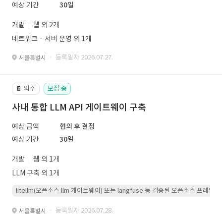
예상 기간
30일
개발
웹 외 2개
네트워크ㆍ서버 운영 외 1개
· 등록일자 2026.07.27.
서울특별시
외주
모집 중
📔
사내 통합 LLM API 게이트웨이 구축
예상 금액
협의 후 결정
예상 기간
30일
개발
웹 외 1개
LLM 구축 외 1개
litellm(오픈소스 llm 게이트웨이) 또는 langfuse 등 검증된 오픈소스 프
· 등록일자 2026.07.28.
서울특별시