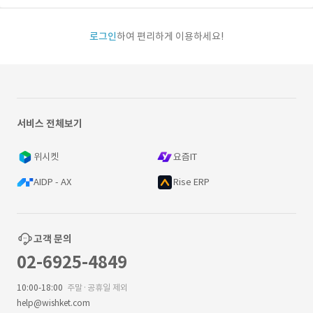
로그인
하여 편리하게 이용하세요!
서비스 전체보기
위시켓
요즘IT
AIDP - AX
Rise ERP
고객 문의
02-6925-4849
10:00-18:00
주말·공휴일 제외
help@wishket.com