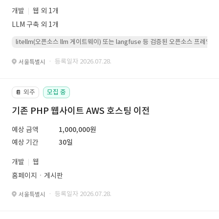
개발
웹 외 1개
LLM 구축 외 1개
litellm(오픈소스 llm 게이트웨이) 또는 langfuse 등 검증된 오픈소스 프
· 등록일자 2026.07.28.
서울특별시
외주
모집 중
📔
기존 PHP 웹사이트 AWS 호스팅 이전
예상 금액
1,000,000원
예상 기간
30일
개발
웹
홈페이지ㆍ게시판
· 등록일자 2026.07.28.
서울특별시