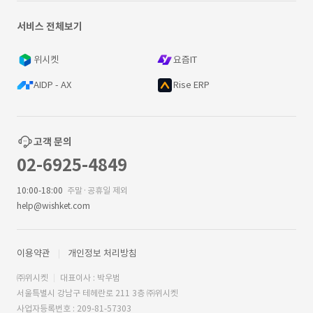
서비스 전체보기
위시켓
요즘IT
AIDP - AX
Rise ERP
고객 문의
02-6925-4849
10:00-18:00
주말·공휴일 제외
help@wishket.com
이용약관
개인정보 처리방침
㈜위시켓
대표이사 : 박우범
서울특별시 강남구 테헤란로 211 3층 ㈜위시켓
사업자등록번호 : 209-81-57303