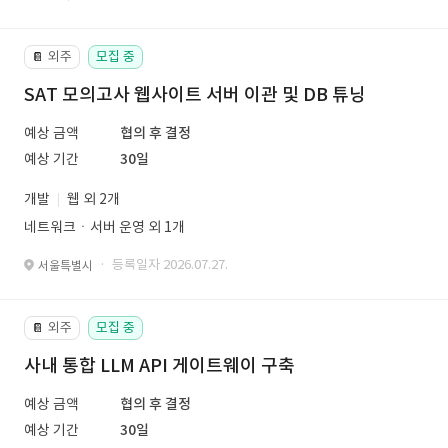
외주
모집 중
📔
SAT 모의고사 웹사이트 서버 이관 및 DB 튜닝
예상 금액
협의 후 결정
예상 기간
30일
개발
웹 외 2개
네트워크ㆍ서버 운영 외 1개
· 등록일자 2026.07.27.
서울특별시
외주
모집 중
📔
사내 통합 LLM API 게이트웨이 구축
예상 금액
협의 후 결정
예상 기간
30일