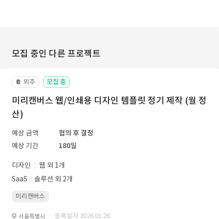
모집 중인 다른 프로젝트
외주
모집 중
📔
미리캔버스 웹/인쇄용 디자인 템플릿 정기 제작 (월 정
산)
예상 금액
협의 후 결정
예상 기간
180일
디자인
웹 외 1개
SaaSㆍ솔루션 외 2개
미리캔버스
· 등록일자 2026.01.26.
서울특별시