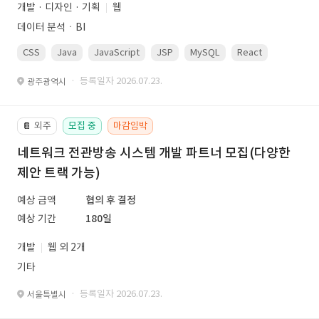
개발 · 디자인 · 기획
웹
데이터 분석ㆍBI
CSS
Java
JavaScript
JSP
MySQL
React
Spring
· 등록일자 2026.07.23.
광주광역시
외주
모집 중
마감임박
📔
네트워크 전관방송 시스템 개발 파트너 모집(다양한
제안 트랙 가능)
예상 금액
협의 후 결정
예상 기간
180일
개발
웹 외 2개
기타
· 등록일자 2026.07.23.
서울특별시