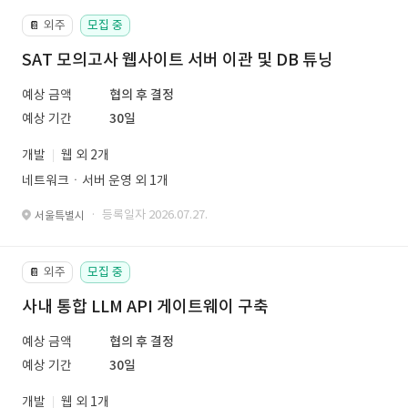
외주
모집 중
📔
SAT 모의고사 웹사이트 서버 이관 및 DB 튜닝
예상 금액
협의 후 결정
예상 기간
30일
개발
웹 외 2개
네트워크ㆍ서버 운영 외 1개
· 등록일자 2026.07.27.
서울특별시
외주
모집 중
📔
사내 통합 LLM API 게이트웨이 구축
예상 금액
협의 후 결정
예상 기간
30일
개발
웹 외 1개