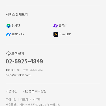
서비스 전체보기
위시켓
요즘IT
AIDP - AX
Rise ERP
고객 문의
02-6925-4849
10:00-18:00
주말·공휴일 제외
help@wishket.com
이용약관
개인정보 처리방침
㈜위시켓
대표이사 : 박우범
서울특별시 강남구 테헤란로 211 3층 ㈜위시켓