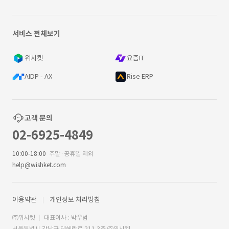
서비스 전체보기
위시켓
요즘IT
AIDP - AX
Rise ERP
고객 문의
02-6925-4849
10:00-18:00
주말·공휴일 제외
help@wishket.com
이용약관
개인정보 처리방침
㈜위시켓
대표이사 : 박우범
서울특별시 강남구 테헤란로 211 3층 ㈜위시켓