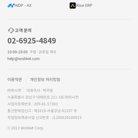
AIDP - AX
Rise ERP
고객 문의
02-6925-4849
10:00-18:00
주말·공휴일 제외
help@wishket.com
이용약관
개인정보 처리방침
㈜위시켓
대표이사 : 박우범
서울특별시 강남구 테헤란로 211 3층 ㈜위시켓
사업자등록번호 : 209-81-57303
통신판매업신고 : 제2018-서울강남-02337 호
직업정보제공사업 신고번호 : J1200020180019
© 2013 Wishket Corp.