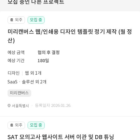
모집 중인 다른 프로젝트
외주
모집 중
📔
미리캔버스 웹/인쇄용 디자인 템플릿 정기 제작 (월 정
산)
예상 금액
협의 후 결정
예상 기간
180일
디자인
웹 외 1개
SaaSㆍ솔루션 외 2개
미리캔버스
· 등록일자 2026.01.26.
서울특별시
외주
모집 중
📔
SAT 모의고사 웹사이트 서버 이관 및 DB 튜닝