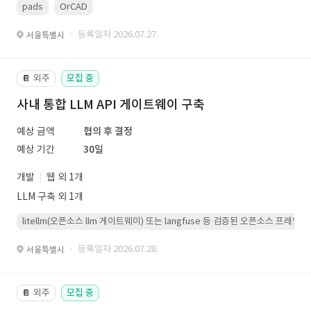
pads
OrCAD
· 등록일자 2026.07.27.
서울특별시
외주
모집 중
📔
사내 통합 LLM API 게이트웨이 구축
예상 금액
협의 후 결정
예상 기간
30일
개발
웹 외 1개
LLM 구축 외 1개
litellm(오픈소스 llm 게이트웨이) 또는 langfuse 등 검증된 오픈소스 프
· 등록일자 2026.07.28.
서울특별시
외주
모집 중
📔