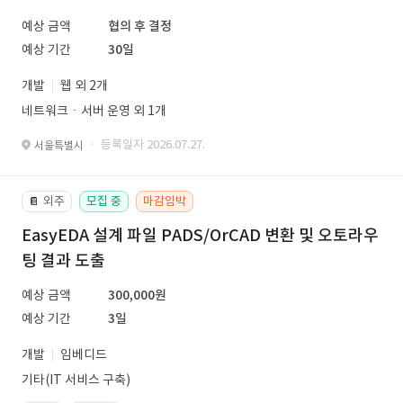
예상 금액
협의 후 결정
예상 기간
30일
개발
웹 외 2개
네트워크ㆍ서버 운영 외 1개
· 등록일자 2026.07.27.
서울특별시
외주
모집 중
마감임박
📔
EasyEDA 설계 파일 PADS/OrCAD 변환 및 오토라우
팅 결과 도출
예상 금액
300,000원
예상 기간
3일
개발
임베디드
기타(IT 서비스 구축)