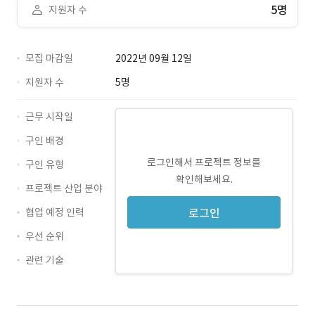
5명
지원자 수
모집 마감일
2022년 09월 12일
지원자 수
5명
근무 시작일
구인 배경
로그인해서 프로젝트 정보를
구인 유형
확인해보세요.
프로젝트 산업 분야
협업 예정 인력
로그인
우선 순위
관련 기술
Python · 경력 무관