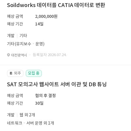
Soildworks 데이터를 CATIA 데이터로 변환
예상 금액
2,000,000원
예상 기간
14일
개발
기타
기타(유지보수ㆍ운영)
· 등록일자 2026.07.24.
대전광역시
외주
모집 중
📔
SAT 모의고사 웹사이트 서버 이관 및 DB 튜닝
예상 금액
협의 후 결정
예상 기간
30일
개발
웹 외 2개
네트워크ㆍ서버 운영 외 1개