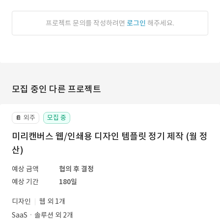
프로젝트 문의를 작성하려면
로그인
해주세요.
모집 중인 다른 프로젝트
외주
모집 중
📔
미리캔버스 웹/인쇄용 디자인 템플릿 정기 제작 (월 정
산)
예상 금액
협의 후 결정
예상 기간
180일
디자인
웹 외 1개
SaaSㆍ솔루션 외 2개