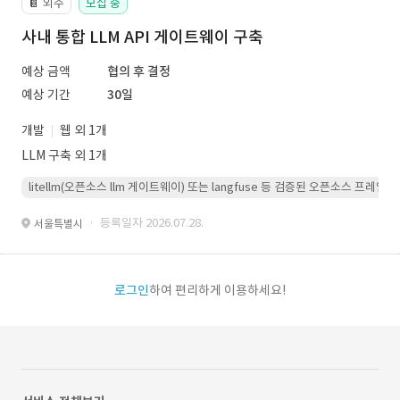
외주
모집 중
📔
사내 통합 LLM API 게이트웨이 구축
예상 금액
협의 후 결정
예상 기간
30일
개발
웹 외 1개
LLM 구축 외 1개
litellm(오픈소스 llm 게이트웨이) 또는 langfuse 등 검증된 오픈소스 프
· 등록일자 2026.07.28.
서울특별시
로그인
하여 편리하게 이용하세요!