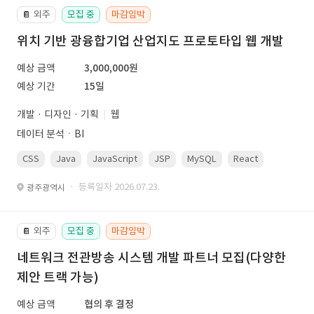
외주
모집 중
마감임박
📔
위치 기반 광융합기업 산업지도 프로토타입 웹 개발
예상 금액
3,000,000원
예상 기간
15일
개발 · 디자인 · 기획
웹
데이터 분석ㆍBI
CSS
Java
JavaScript
JSP
MySQL
React
Spring
· 등록일자 2026.07.23.
광주광역시
외주
모집 중
마감임박
📔
네트워크 전관방송 시스템 개발 파트너 모집(다양한
제안 트랙 가능)
예상 금액
협의 후 결정