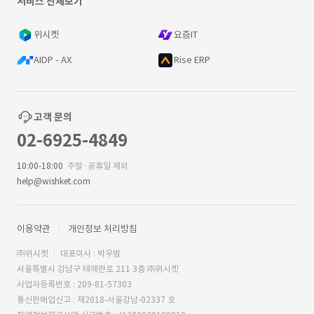
서비스 전체보기
위시켓
요즘IT
AIDP - AX
Rise ERP
고객 문의
02-6925-4849
10:00-18:00
주말·공휴일 제외
help@wishket.com
이용약관
개인정보 처리방침
㈜위시켓
대표이사 : 박우범
서울특별시 강남구 테헤란로 211 3층 ㈜위시켓
사업자등록번호 : 209-81-57303
통신판매업신고 : 제2018-서울강남-02337 호