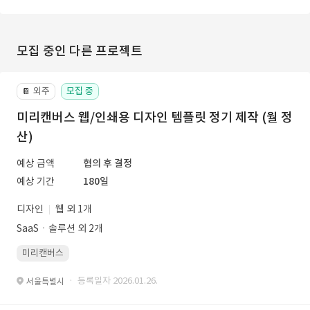
모집 중인 다른 프로젝트
외주
모집 중
📔
미리캔버스 웹/인쇄용 디자인 템플릿 정기 제작 (월 정
산)
예상 금액
협의 후 결정
예상 기간
180일
디자인
웹 외 1개
SaaSㆍ솔루션 외 2개
미리캔버스
· 등록일자 2026.01.26.
서울특별시